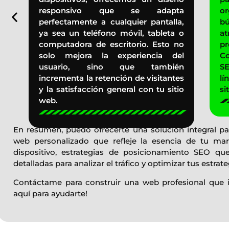
,
responsivo que se adapta
o
a
perfectamente a cualquier pantalla,
bú
e
ya sea un teléfono móvil, tableta o
at
d
computadora de escritorio. Esto no
pr
s
solo mejora la experiencia del
C
e
usuario, sino que también
SE
o
incrementa la retención de visitantes
lí
y la satisfacción general con tu sitio
sit
web.
En resumen, puedo ofrecerte una solución integral par
web personalizado que refleje la esencia de tu mar
dispositivo, estrategias de posicionamiento SEO que
detalladas para analizar el tráfico y optimizar tus estrat
Contáctame para construir una web profesional que im
aquí para ayudarte!