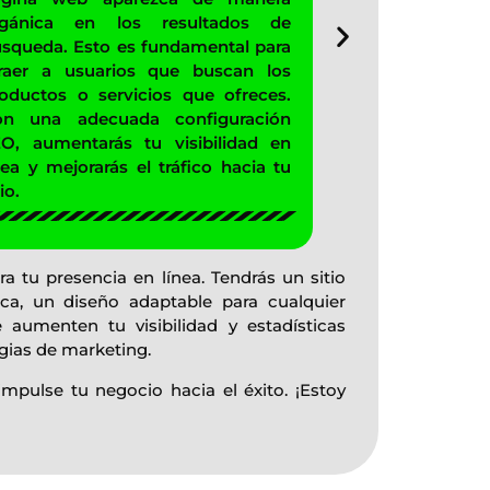
rgánica en los resultados de
incluye datos
squeda. Esto es fundamental para
visitas, la ubi
raer a usuarios que buscan los
y las seccione
oductos o servicios que ofreces.
podrás toma
on una adecuada configuración
mejorar conti
O, aumentarás tu visibilidad en
en línea y aju
nea y mejorarás el tráfico hacia tu
marketing.
io.
a tu presencia en línea. Tendrás un sitio
ca, un diseño adaptable para cualquier
 aumenten tu visibilidad y estadísticas
egias de marketing.
pulse tu negocio hacia el éxito. ¡Estoy