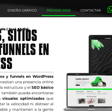
DISEÑO GRÁFICO
PÁGINAS WEB
CONTACTAR
, SITIOS
la | José Abdiel
FUNNELS EN
ESS
vos y funnels en WordPress
cesitan una presencia online
la estructura y el
SEO básico
ue también pueda encontrarse
s visuales optimizados
que
r la velocidad ni distraer al
able y mantienen a la gente