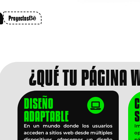
Proyectos
¿QUÉ TU PÁGINA 
DISEÑO
C
ADAPTABLE
S
a
En un mundo donde los usuarios
I
n
acceden a sitios web desde múltiples
op
A
dispositivos, ofrecemos un diseño
p