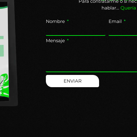
Para contratarme o si nec
hablar…
Quería
Nombre
Email
Mensaje
ENVIAR