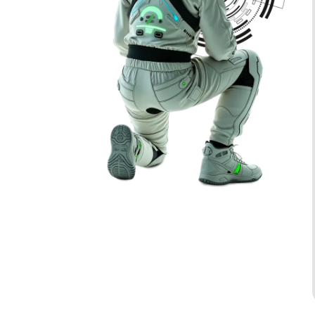
 cantidad de
diferencia de las plantillas estándar
los visitantes
creamos toda la imagen gráfic
sultadas. Así
desde cero, asegurándonos de qu
iones para
refleje auténticamente la identida
tu presencia
de tu marca y se alinee con tu
estrategias de
objetivos. Este enfoque único t
ayudará a destacar en un mercad
competitivo.