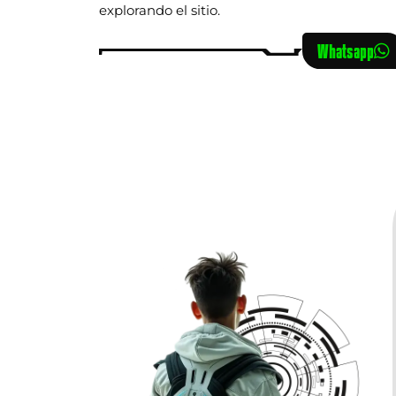
explorando el sitio.
Whatsapp
DISEÑO
PERSONALIZADO
mientas para
Ofrecemos a tu empresa un
e tu sitio web
presencia en línea exclusiva con u
iento. Esto
diseño totalmente personalizado. 